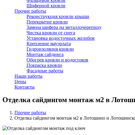
Фальцевой кровли
Шиферной кровли
Прочие работы
Реконструкция кровли крыши
Перекрытие кровли
Замена шифера на металлочерепицу
Чистка кровли от снега
Установка водосточных желобов
Крепление мауэрлата
Гидроизоляция кровли
Монтаж сайдинга
Обогрев кровли и водостоков
Покраска кровли
Фасадные работы
Наши работы
Цены
Контакты
Отделка сайдингом монтаж м2 в Лотош
Прочие работы
Отделка сайдингом монтаж м2 в Лотошино и Лотошинск