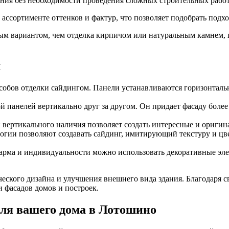
ания без необходимости проведения сложных строительных работ.
 ассортименте оттенков и фактур, что позволяет подобрать подх
ным вариантом, чем отделка кирпичом или натуральным камнем,
м
обов отделки сайдингом. Панели устанавливаются горизонтальн
й панелей вертикально друг за другом. Он придает фасаду боле
вертикального наличия позволяет создать интересные и оригин
гии позволяют создавать сайдинг, имитирующий текстуру и цвет
рма и индивидуальности можно использовать декоративные элем
еского дизайна и улучшения внешнего вида здания. Благодаря 
 фасадов домов и построек.
для вашего дома в Лотошино