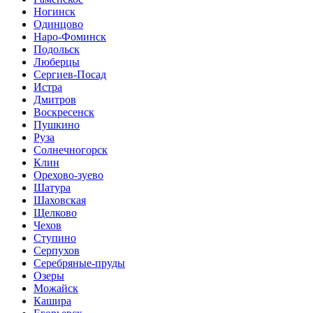
Ногинск
Одинцово
Наро-Фоминск
Подольск
Люберцы
Сергиев-Посад
Истра
Дмитров
Воскресенск
Пушкино
Руза
Солнечногорск
Клин
Орехово-зуево
Шатура
Шаховская
Щелково
Чехов
Ступино
Серпухов
Серебряные-пруды
Озеры
Можайск
Кашира