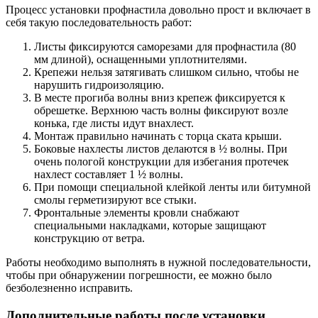
Процесс установки профнастила довольно прост и включает в
себя такую последовательность работ:
Листы фиксируются саморезами для профнастила (80
мм длиной), оснащенными уплотнителями.
Крепежи нельзя затягивать слишком сильно, чтобы не
нарушить гидроизоляцию.
В месте прогиба волны вниз крепеж фиксируется к
обрешетке. Верхнюю часть волны фиксируют возле
конька, где листы идут внахлест.
Монтаж правильно начинать с торца ската крыши.
Боковые нахлесты листов делаются в ½ волны. При
очень пологой конструкции для избегания протечек
нахлест составляет 1 ½ волны.
При помощи специальной клейкой ленты или битумной
смолы герметизируют все стыки.
Фронтальные элементы кровли снабжают
специальными накладками, которые защищают
конструкцию от ветра.
Работы необходимо выполнять в нужной последовательности,
чтобы при обнаружении погрешности, ее можно было
безболезненно исправить.
Дополнительные работы после установки